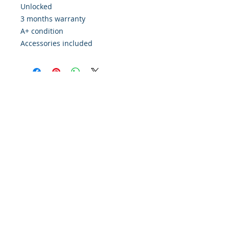
Unlocked
3 months warranty
A+ condition
Accessories included
POLITIQUE
CONTACT
Financing
à propos de nous
retrouvez-nous sur
Google