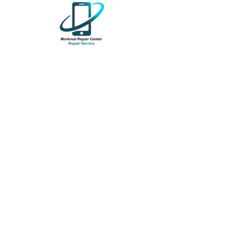
Lenovo ThinkPad
Prix
399,00 $CA
Hors TVA
Quantité
*
Ajouter au panier
T460s lenovo thinkpad
Cpu i7
Ram 12 GB
Ssd 256GB
Win 10